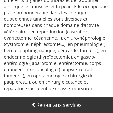
différents organes du thorax et de l’abdomen
de
ainsi que les muscles et la peau. Elle occupe une
nos
meilleurs
place prépondérante dans les chirurgies
amoureux
quotidiennes tant elles sont diverses et
avec
nombreuses dans chaque domaine d’activité
qui
vétérinaire : en reproduction (castration,
voyager
car
ovariectomie, césarienne…), en uro-néphrologie
c'est
(cystotomie, néphrectomie…), en pneumologie (
une
hernie diaphragmatique, péricardectomie… ), en
montre
endocrinologie (thyroïdectomie), en gastro-
si
belle
entérologie (laparotomie, entérectomie, corps
!
étranger… ), en oncologie ( biopsie, retrait
Quelle
tumeur…), en ophtalmologie ( chirurgie des
est
paupières…), ou en chirurgie cutanée et
votre
montre
réparatrice (accident de chasse, morsure).
Rolex
préférée
pour
Retour aux services
voyager
?