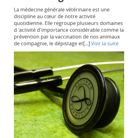
de
nos
La médecine générale vétérinaire est une
meilleurs
discipline au cœur de notre activité
amoureux
quotidienne. Elle regroupe plusieurs domaines
avec
d 'activité d'importance considérable comme la
qui
prévention par la vaccination de nos animaux
voyager
de compagnie, le dépistage et[...]
Voir la suite
car
c'est
une
montre
si
belle
!
Quelle
est
votre
montre
Rolex
préférée
pour
voyager
?